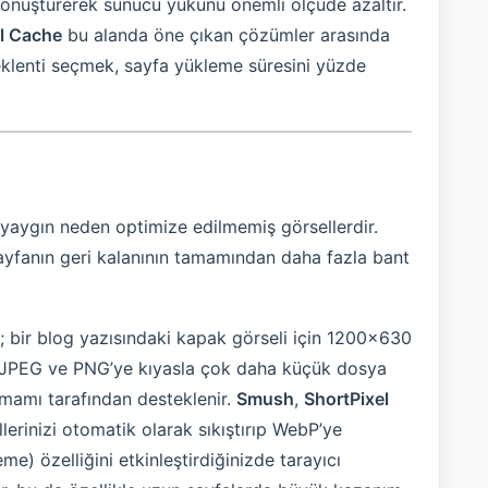
dönüştürerek sunucu yükünü önemli ölçüde azaltır.
l Cache
bu alanda öne çıkan çözümler arasında
 eklenti seçmek, sayfa yükleme süresini yüzde
 yaygın neden optimize edilmemiş görsellerdir.
ayfanın geri kalanının tamamından daha fazla bant
; bir blog yazısındaki kapak görseli için 1200×630
 JPEG ve PNG’ye kıyasla çok daha küçük dosya
amamı tarafından desteklenir.
Smush
,
ShortPixel
lerinizi otomatik olarak sıkıştırıp WebP’ye
e) özelliğini etkinleştirdiğinizde tarayıcı