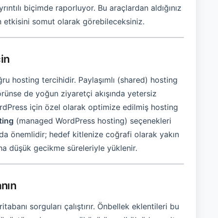
ayrıntılı biçimde raporluyor. Bu araçlardan aldığınız
n etkisini somut olarak görebileceksiniz.
çin
 hosting tercihidir. Paylaşımlı (shared) hosting
i görünse de yoğun ziyaretçi akışında yetersiz
rdPress için özel olarak optimize edilmiş hosting
ting
(managed WordPress hosting) seçenekleri
da önemlidir; hedef kitlenize coğrafi olarak yakın
aha düşük gecikme süreleriyle yüklenir.
anın
abanı sorguları çalıştırır. Önbellek eklentileri bu