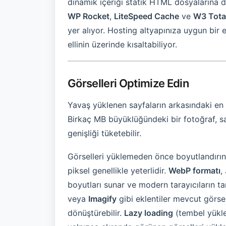
dinamik içeriği statik HTML dosyalarına 
WP Rocket
,
LiteSpeed Cache
ve
W3 Tota
yer alıyor. Hosting altyapınıza uygun bir
ellinin üzerinde kısaltabiliyor.
Görselleri Optimize Edin
Yavaş yüklenen sayfaların arkasındaki en
Birkaç MB büyüklüğündeki bir fotoğraf, s
genişliği tüketebilir.
Görselleri yüklemeden önce boyutlandırın
piksel genellikle yeterlidir.
WebP formatı
,
boyutları sunar ve modern tarayıcıların t
veya
Imagify
gibi eklentiler mevcut görsel
dönüştürebilir.
Lazy loading
(tembel yüklem