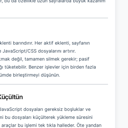
er, bu da özellikle uzun sayfalarda büyük kazanım
n
enti barındırır. Her aktif eklenti, sayfanın
e JavaScript/CSS dosyalarını artırır.
akmak değil, tamamen silmek gerekir; pasif
üketebilir. Benzer işlevler için birden fazla
özümde birleştirmeyi düşünün.
Küçültün
JavaScript dosyaları gereksiz boşluklar ve
mi bu dosyaları küçülterek yükleme süresini
raçlar bu işlemi tek tıkla halleder. Öte yandan