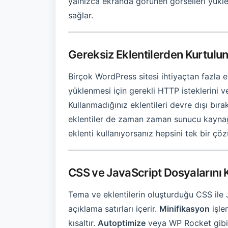
yalnızca ekranda görünen görselleri yükl
sağlar.
Gereksiz Eklentilerden Kurtulu
Birçok WordPress sitesi ihtiyaçtan fazla ekl
yüklenmesi için gerekli HTTP isteklerini v
Kullanmadığınız eklentileri devre dışı bır
eklentiler de zaman zaman sunucu kaynağı t
eklenti kullanıyorsanız hepsini tek bir ç
CSS ve JavaScript Dosyalarını 
Tema ve eklentilerin oluşturduğu CSS ile 
açıklama satırları içerir.
Minifikasyon
işle
kısaltır.
Autoptimize
veya WP Rocket gibi a